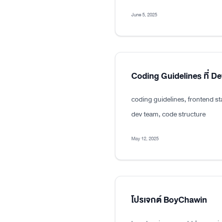
June 5, 2025
Coding Guidelines ที่ D
coding guidelines, frontend s
dev team, code structure
May 12, 2025
โปรเจกต์ BoyChawin