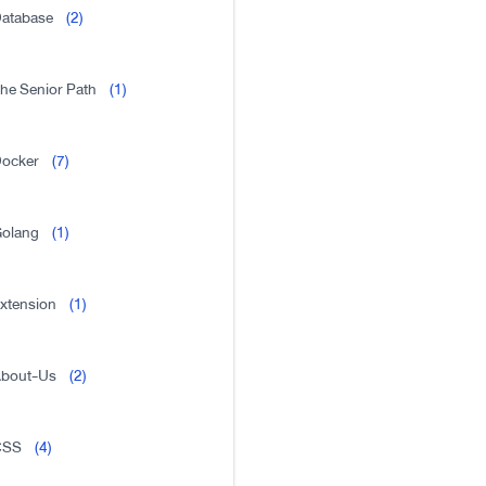
atabase
(2)
he Senior Path
(1)
ocker
(7)
olang
(1)
xtension
(1)
bout-Us
(2)
CSS
(4)