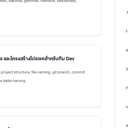
wth, sakonai, genmde, cwinsoft, idbusiness,
.
F
A
แปร และโครงสร้างโปรเจคสำหรับทีม Dev
roject structure, file naming, git branch, commit
e table naming
P
I
A