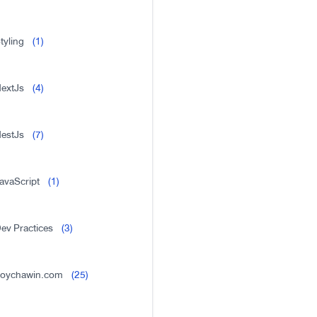
tyling
(1)
extJs
(4)
estJs
(7)
avaScript
(1)
ev Practices
(3)
oychawin.com
(25)