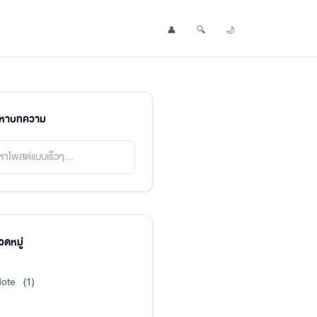
👤
🔍
🌙
Profile
Search Post
Toggle Dark Mode
นหาบทความ
ดหมู่
ote
(1)