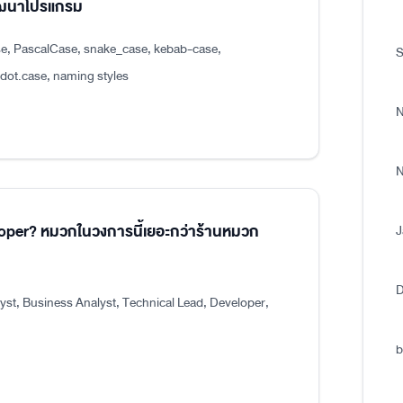
พัฒนาโปรแกรม
e, PascalCase, snake_case, kebab-case,
S
.case, naming styles
N
N
eloper? หมวกในวงการนี้เยอะกว่าร้านหมวก
J
D
st, Business Analyst, Technical Lead, Developer,
b