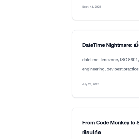
Sept. 14, 2025
DateTime Nightmare: เมื่
datetime, timezone, ISO 8601
engineering, dev best practice
July 28, 2025
From Code Monkey to Sen
เขียนโค้ด