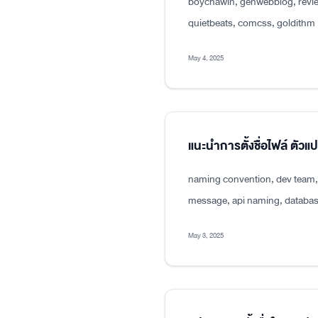
boychawin, genwebblog, revie
quietbeats, comcss, goldithm
May 4, 2025
แนะนำการตั้งชื่อไฟล์ ตัว
naming convention, dev team, p
message, api naming, databas
May 3, 2025