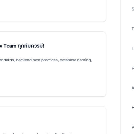
S
T
ev Team ทุกทีมควรมี!
L
tandards, backend best practices, database naming,
R
A