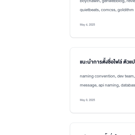
boychawin, genwebblog, revie
quietbeats, comcss, goldithm
May 4, 2025
แนะนำการตั้งชื่อไฟล์ ตัว
naming convention, dev team, p
message, api naming, databas
May 3, 2025