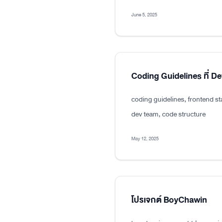
June 5, 2025
Coding Guidelines ที่ D
coding guidelines, frontend s
dev team, code structure
May 12, 2025
โปรเจกต์ BoyChawin