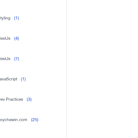
tyling
(1)
extJs
(4)
estJs
(7)
avaScript
(1)
ev Practices
(3)
oychawin.com
(25)