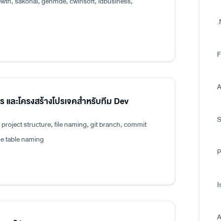
wth, sakonai, genmde, cwinsoft, idbusiness,
.
F
A
แปร และโครงสร้างโปรเจคสำหรับทีม Dev
roject structure, file naming, git branch, commit
e table naming
P
I
A