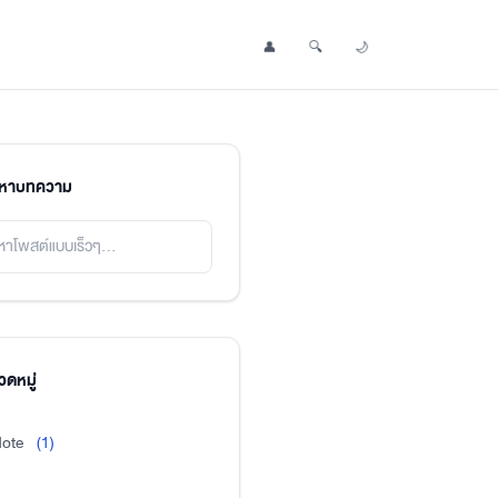
👤
🔍
🌙
Profile
Search Post
Toggle Dark Mode
นหาบทความ
ดหมู่
ote
(1)