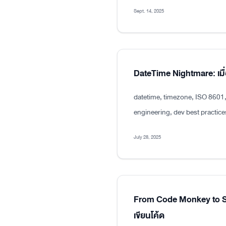
Sept. 14, 2025
DateTime Nightmare: เมื่
datetime, timezone, ISO 8601
engineering, dev best practice
July 28, 2025
From Code Monkey to Sen
เขียนโค้ด