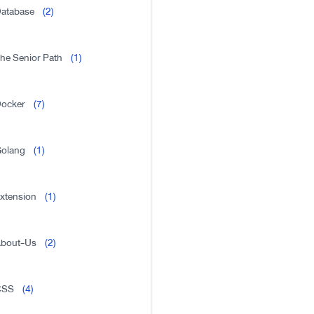
atabase
(2)
he Senior Path
(1)
ocker
(7)
olang
(1)
xtension
(1)
bout-Us
(2)
CSS
(4)