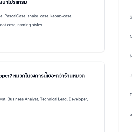
พัฒนาโปรแกรม
e, PascalCase, snake_case, kebab-case,
S
.case, naming styles
N
N
eloper? หมวกในวงการนี้เยอะกว่าร้านหมวก
J
D
st, Business Analyst, Technical Lead, Developer,
b