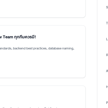
S
T
ev Team ทุกทีมควรมี!
L
tandards, backend best practices, database naming,
R
A