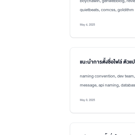
boychawin, genwebblog, revie
quietbeats, comcss, goldithm
May 4, 2025
แนะนำการตั้งชื่อไฟล์ ตัว
naming convention, dev team, p
message, api naming, databas
May 3, 2025