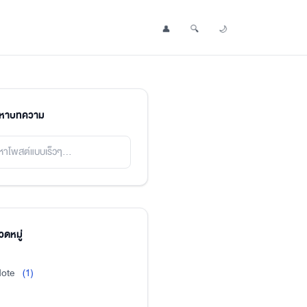
👤
🔍
🌙
Profile
Search Post
Toggle Dark Mode
นหาบทความ
ดหมู่
ote
(1)