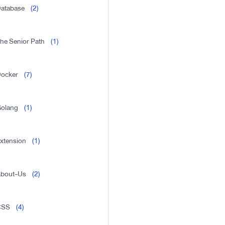
atabase
(2)
he Senior Path
(1)
ocker
(7)
olang
(1)
xtension
(1)
bout-Us
(2)
CSS
(4)