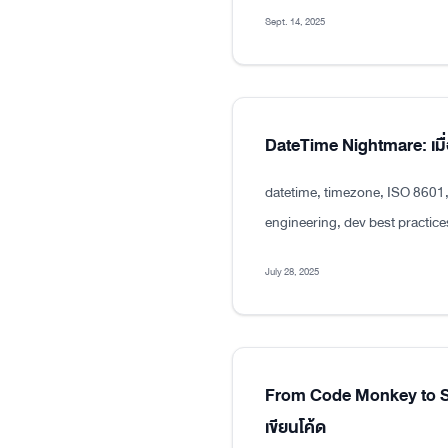
Sept. 14, 2025
DateTime Nightmare: เมื่
datetime, timezone, ISO 8601
engineering, dev best practice
July 28, 2025
From Code Monkey to Sen
เขียนโค้ด