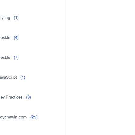
tyling
(1)
extJs
(4)
estJs
(7)
avaScript
(1)
ev Practices
(3)
oychawin.com
(25)