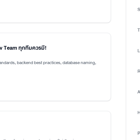
S
T
ev Team ทุกทีมควรมี!
L
tandards, backend best practices, database naming,
R
A