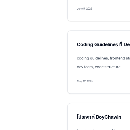
June 5, 2025
Coding Guidelines ที่ D
coding guidelines, frontend s
dev team, code structure
May 12, 2025
โปรเจกต์ BoyChawin