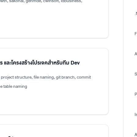
wth, sakonai, genmde, cwinsoft, idbusiness,
.
F
A
แปร และโครงสร้างโปรเจคสำหรับทีม Dev
roject structure, file naming, git branch, commit
e table naming
P
I
A