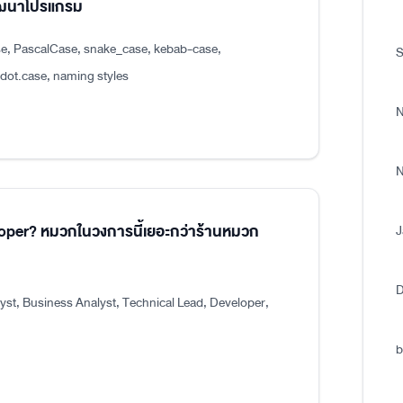
พัฒนาโปรแกรม
e, PascalCase, snake_case, kebab-case,
S
.case, naming styles
N
N
eloper? หมวกในวงการนี้เยอะกว่าร้านหมวก
J
D
st, Business Analyst, Technical Lead, Developer,
b