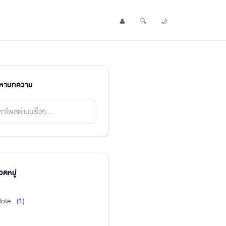
👤
🔍
🌙
Profile
Search Post
Toggle Dark Mode
นหาบทความ
ดหมู่
ote
(1)