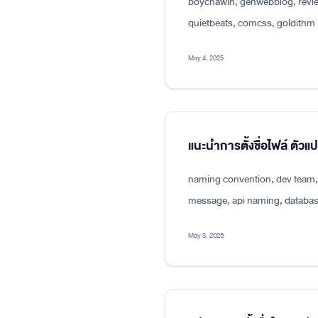
boychawin, genwebblog, revie
quietbeats, comcss, goldithm
May 4, 2025
แนะนำการตั้งชื่อไฟล์ ตัว
naming convention, dev team, p
message, api naming, databas
May 3, 2025