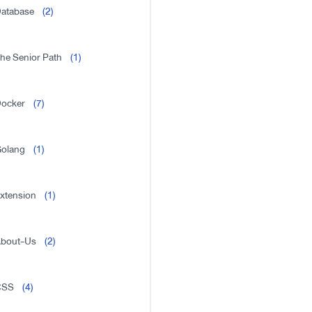
atabase
(2)
he Senior Path
(1)
ocker
(7)
olang
(1)
xtension
(1)
bout-Us
(2)
CSS
(4)