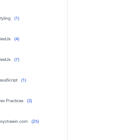
tyling
(1)
extJs
(4)
estJs
(7)
avaScript
(1)
ev Practices
(3)
oychawin.com
(25)