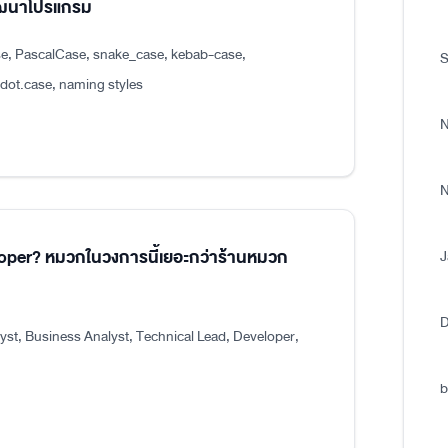
พัฒนาโปรแกรม
e, PascalCase, snake_case, kebab-case,
S
.case, naming styles
N
N
eloper? หมวกในวงการนี้เยอะกว่าร้านหมวก
J
D
st, Business Analyst, Technical Lead, Developer,
b