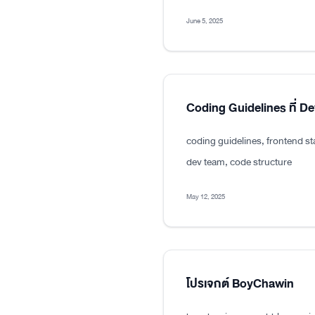
June 5, 2025
Coding Guidelines ที่ D
coding guidelines, frontend s
dev team, code structure
May 12, 2025
โปรเจกต์ BoyChawin