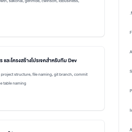
wth, sakonai, genmde, cwinsoft, idbusiness,
.
F
A
แปร และโครงสร้างโปรเจคสำหรับทีม Dev
roject structure, file naming, git branch, commit
e table naming
P
I
A