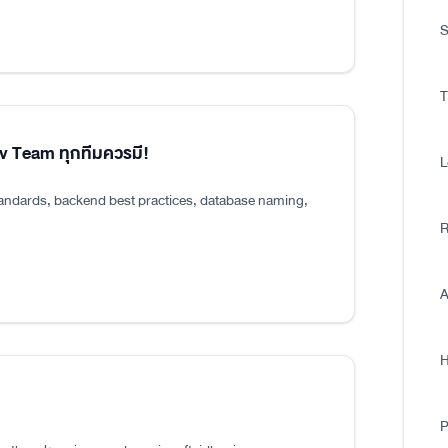
S
T
ev Team ทุกทีมควรมี!
L
tandards, backend best practices, database naming,
R
A