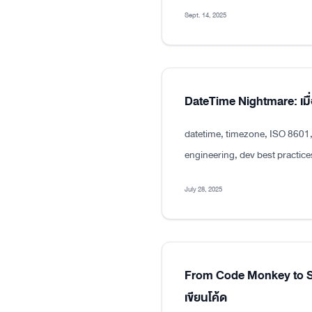
Sept. 14, 2025
DateTime Nightmare: เมื่
datetime, timezone, ISO 8601
engineering, dev best practice
July 28, 2025
From Code Monkey to Sen
เขียนโค้ด