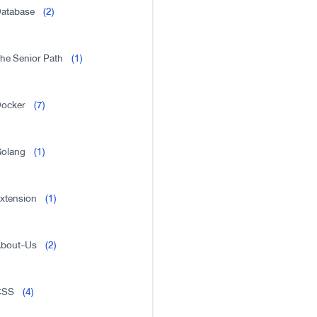
atabase
(2)
he Senior Path
(1)
ocker
(7)
olang
(1)
xtension
(1)
bout-Us
(2)
CSS
(4)