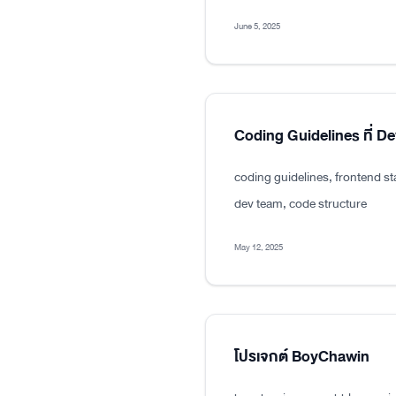
June 5, 2025
Coding Guidelines ที่ D
coding guidelines, frontend s
dev team, code structure
May 12, 2025
โปรเจกต์ BoyChawin