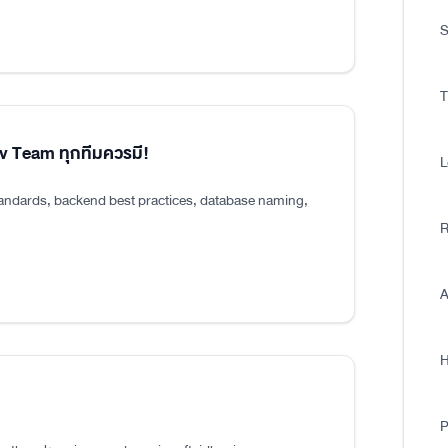
S
T
ev Team ทุกทีมควรมี!
L
tandards, backend best practices, database naming,
R
A