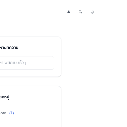
👤
🔍
🌙
Profile
Search Post
Toggle Dark Mode
นหาบทความ
ดหมู่
ote
(1)