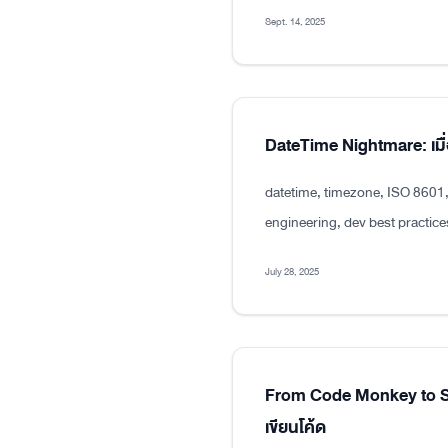
Sept. 14, 2025
DateTime Nightmare: เมื่
datetime, timezone, ISO 8601
engineering, dev best practice
July 28, 2025
From Code Monkey to Sen
เขียนโค้ด