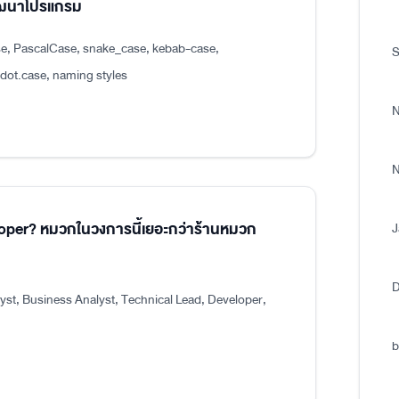
พัฒนาโปรแกรม
e, PascalCase, snake_case, kebab-case,
S
.case, naming styles
N
N
eloper? หมวกในวงการนี้เยอะกว่าร้านหมวก
J
D
st, Business Analyst, Technical Lead, Developer,
b