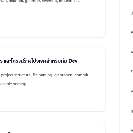
wth, sakonai, genmde, cwinsoft, idbusiness,
.
F
A
แปร และโครงสร้างโปรเจคสำหรับทีม Dev
roject structure, file naming, git branch, commit
e table naming
P
I
A