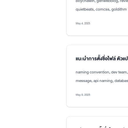
boychawin, genwebblog, revie
quietbeats, comcss, goldithm
May 4, 2025
แนะนำการตั้งชื่อไฟล์ ตัว
naming convention, dev team, p
message, api naming, databas
May 3, 2025