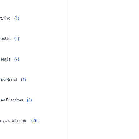
tyling
(1)
extJs
(4)
estJs
(7)
avaScript
(1)
ev Practices
(3)
oychawin.com
(25)