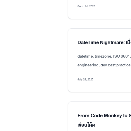
Sept. 14, 2025
DateTime Nightmare: เมื่
datetime, timezone, ISO 8601
engineering, dev best practice
July 28, 2025
From Code Monkey to Sen
เขียนโค้ด