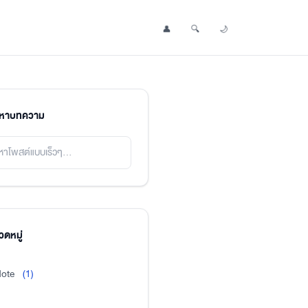
👤
🔍
🌙
Profile
Search Post
Toggle Dark Mode
นหาบทความ
ดหมู่
ote
(1)