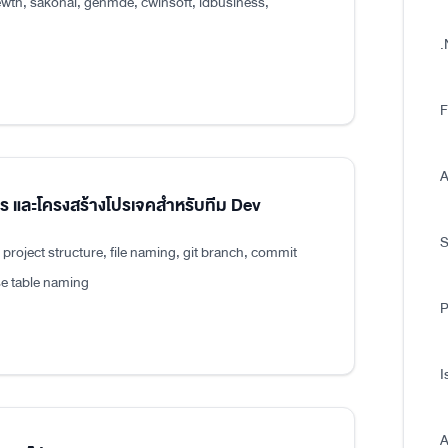
wth, sakonai, genmde, cwinsoft, idbusiness,
.
F
A
แปร และโครงสร้างโปรเจคสำหรับทีม Dev
roject structure, file naming, git branch, commit
e table naming
P
I
A