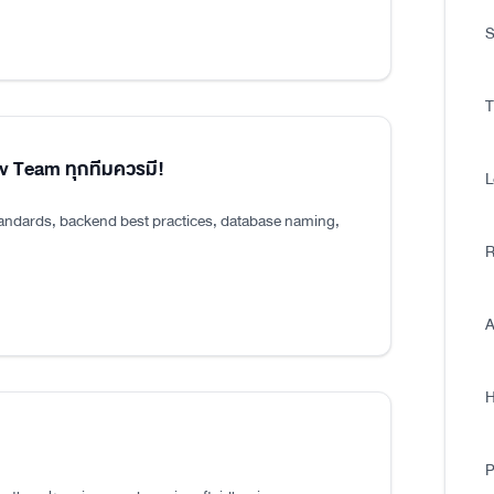
S
T
ev Team ทุกทีมควรมี!
L
tandards, backend best practices, database naming,
R
A