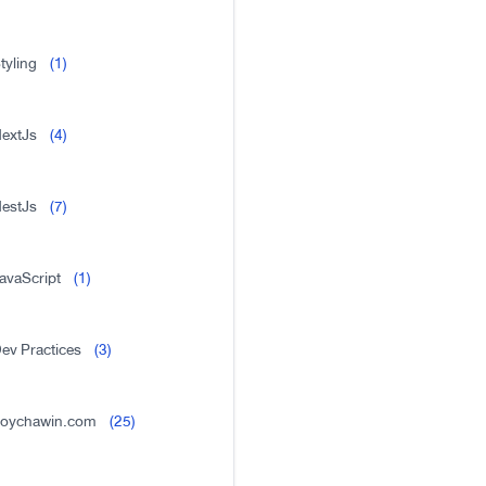
tyling
(1)
extJs
(4)
estJs
(7)
avaScript
(1)
ev Practices
(3)
oychawin.com
(25)