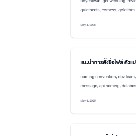
boychawin, genwebblog, revie
quietbeats, comcss, goldithm
May 4, 2025
แนะนำการตั้งชื่อไฟล์ ตัว
naming convention, dev team, p
message, api naming, databas
May 3, 2025