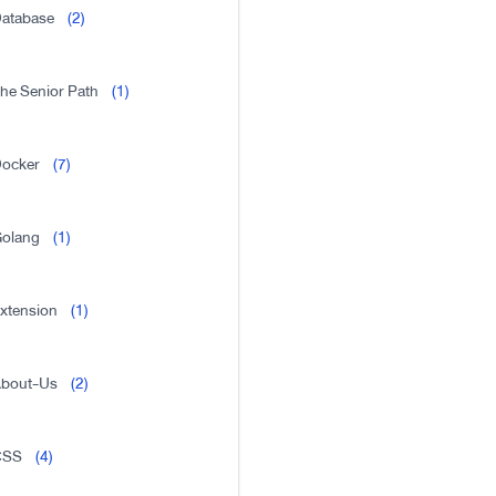
atabase
(2)
he Senior Path
(1)
ocker
(7)
olang
(1)
xtension
(1)
bout-Us
(2)
CSS
(4)