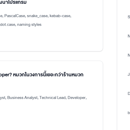
พัฒนาโปรแกรม
e, PascalCase, snake_case, kebab-case,
S
.case, naming styles
N
N
eloper? หมวกในวงการนี้เยอะกว่าร้านหมวก
J
D
st, Business Analyst, Technical Lead, Developer,
b