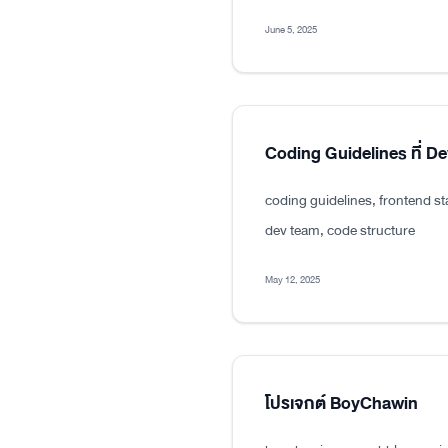
June 5, 2025
Coding Guidelines ที่ D
coding guidelines, frontend s
dev team, code structure
May 12, 2025
โปรเจกต์ BoyChawin