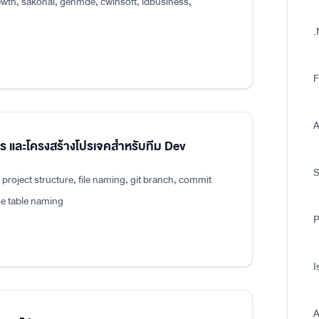
wth, sakonai, genmde, cwinsoft, idbusiness,
.
F
A
แปร และโครงสร้างโปรเจคสำหรับทีม Dev
roject structure, file naming, git branch, commit
e table naming
P
I
A