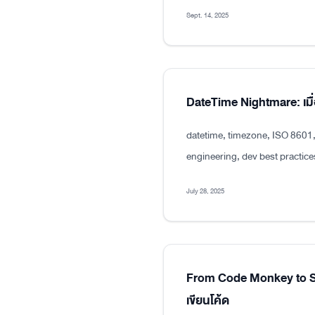
Sept. 14, 2025
DateTime Nightmare: เมื่
datetime, timezone, ISO 8601
engineering, dev best practice
July 28, 2025
From Code Monkey to Sen
เขียนโค้ด