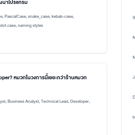
พัฒนาโปรแกรม
e, PascalCase, snake_case, kebab-case,
S
.case, naming styles
N
N
eloper? หมวกในวงการนี้เยอะกว่าร้านหมวก
J
D
st, Business Analyst, Technical Lead, Developer,
b