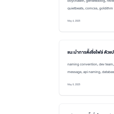
boychawin, genwebblog, revie
quietbeats, comcss, goldithm
May 4, 2025
แนะนำการตั้งชื่อไฟล์ ตัว
naming convention, dev team, p
message, api naming, databas
May 3, 2025