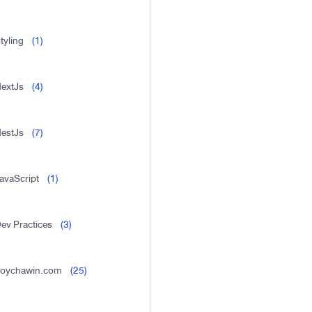
tyling
(1)
extJs
(4)
estJs
(7)
avaScript
(1)
ev Practices
(3)
oychawin.com
(25)