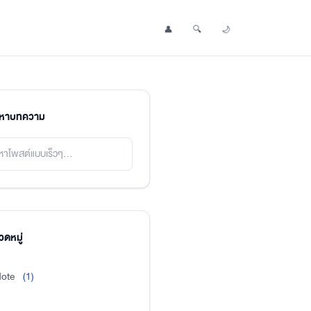
👤
🔍
🌙
Profile
Search Post
Toggle Dark Mode
นหาบทความ
ดหมู่
ote
(1)