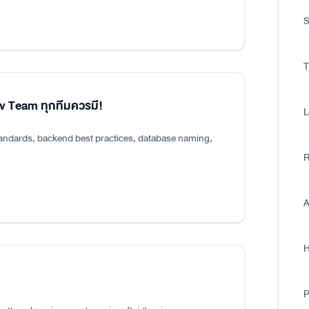
S
T
ev Team ทุกทีมควรมี!
L
tandards, backend best practices, database naming,
R
A