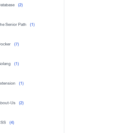
atabase
(2)
he Senior Path
(1)
ocker
(7)
olang
(1)
xtension
(1)
bout-Us
(2)
CSS
(4)