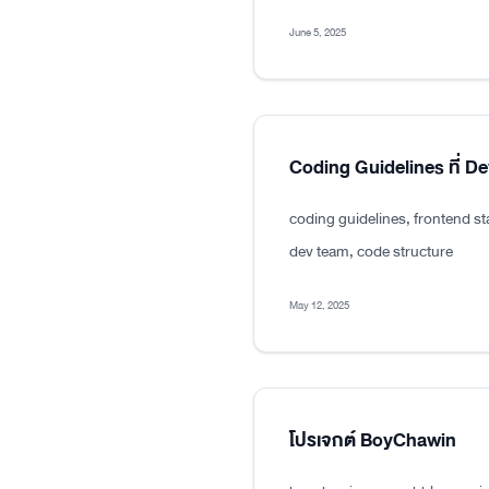
June 5, 2025
Coding Guidelines ที่ D
coding guidelines, frontend s
dev team, code structure
May 12, 2025
โปรเจกต์ BoyChawin