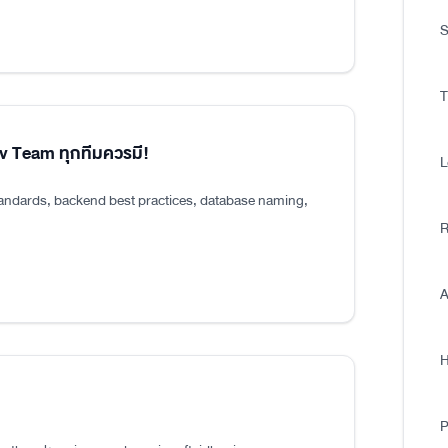
S
T
ev Team ทุกทีมควรมี!
L
tandards, backend best practices, database naming,
R
A