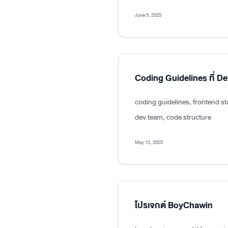
June 5, 2025
Coding Guidelines ที่ D
coding guidelines, frontend s
dev team, code structure
May 12, 2025
โปรเจกต์ BoyChawin