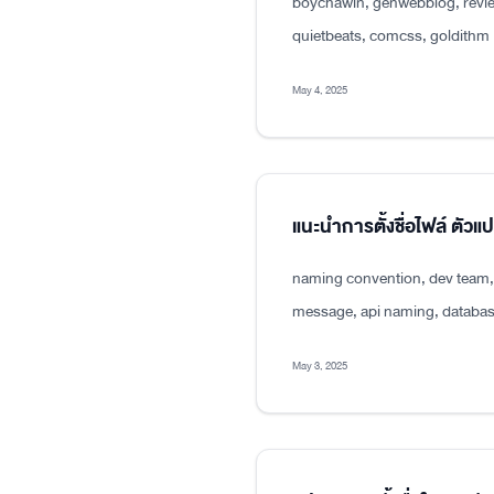
boychawin, genwebblog, revie
quietbeats, comcss, goldithm
May 4, 2025
แนะนำการตั้งชื่อไฟล์ ตัว
naming convention, dev team, p
message, api naming, databas
May 3, 2025