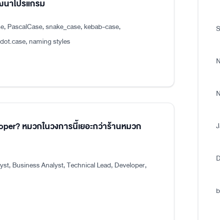
พัฒนาโปรแกรม
e, PascalCase, snake_case, kebab-case,
S
.case, naming styles
N
N
eloper? หมวกในวงการนี้เยอะกว่าร้านหมวก
J
D
st, Business Analyst, Technical Lead, Developer,
b