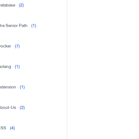
atabase
(2)
he Senior Path
(1)
ocker
(7)
olang
(1)
xtension
(1)
bout-Us
(2)
CSS
(4)