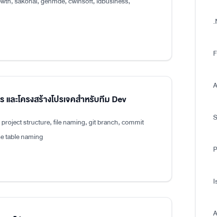
wth, sakonai, genmde, cwinsoft, idbusiness,
.
F
A
แปร และโครงสร้างโปรเจคสำหรับทีม Dev
roject structure, file naming, git branch, commit
e table naming
P
I
A