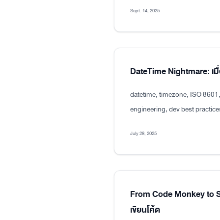
Sept. 14, 2025
DateTime Nightmare: เมื่
datetime, timezone, ISO 8601
engineering, dev best practice
July 28, 2025
From Code Monkey to Sen
เขียนโค้ด