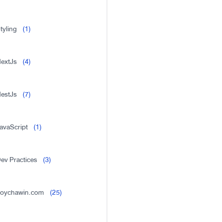
tyling
(1)
extJs
(4)
estJs
(7)
avaScript
(1)
ev Practices
(3)
oychawin.com
(25)