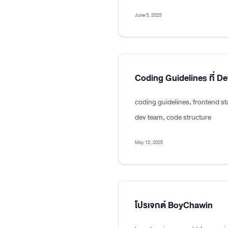
June 5, 2025
Coding Guidelines ที่ D
coding guidelines, frontend s
dev team, code structure
May 12, 2025
โปรเจกต์ BoyChawin