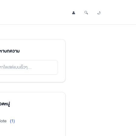
👤
🔍
🌙
Profile
Search Post
Toggle Dark Mode
นหาบทความ
ดหมู่
ote
(1)