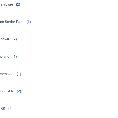
atabase
(2)
he Senior Path
(1)
ocker
(7)
olang
(1)
xtension
(1)
bout-Us
(2)
CSS
(4)