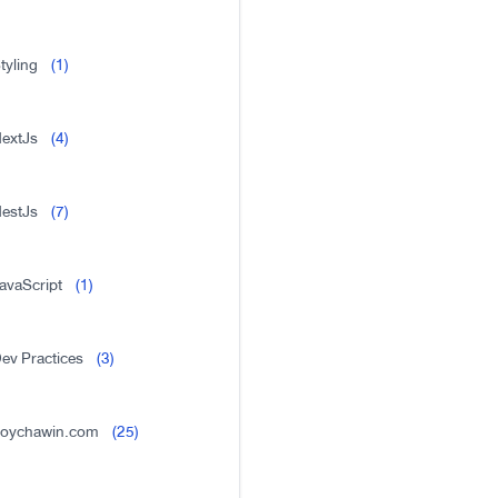
tyling
(1)
extJs
(4)
estJs
(7)
avaScript
(1)
ev Practices
(3)
oychawin.com
(25)