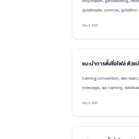
boychawin, genwebblog, revie
quietbeats, comcss, goldithm
May 4, 2025
แนะนำการตั้งชื่อไฟล์ ตัว
naming convention, dev team, p
message, api naming, databas
May 3, 2025