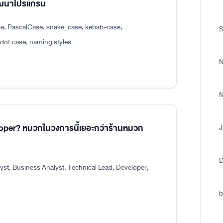
พัฒนาโปรแกรม
e, PascalCase, snake_case, kebab-case,
S
.case, naming styles
N
N
eloper? หมวกในวงการนี้เยอะกว่าร้านหมวก
J
D
st, Business Analyst, Technical Lead, Developer,
b