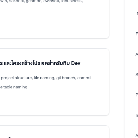
wth, sakonai, genmde, cwinsoft, idbusiness,
.
F
A
แปร และโครงสร้างโปรเจคสำหรับทีม Dev
roject structure, file naming, git branch, commit
e table naming
P
I
A