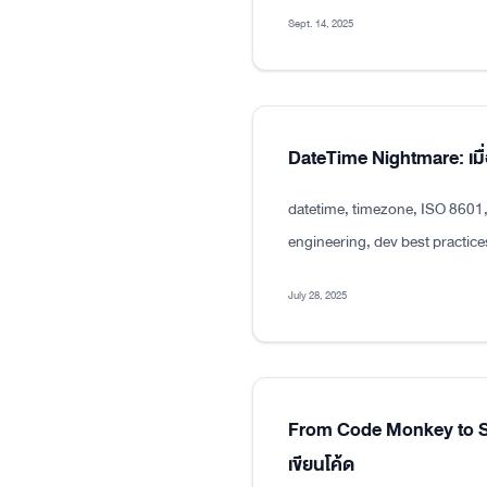
Sept. 14, 2025
DateTime Nightmare: เมื่
datetime, timezone, ISO 8601
engineering, dev best practice
July 28, 2025
From Code Monkey to Sen
เขียนโค้ด