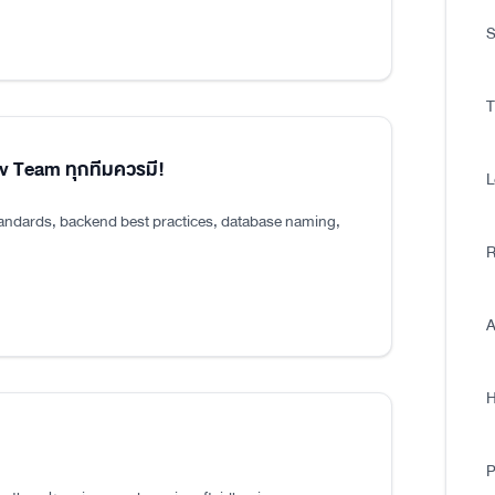
S
T
ev Team ทุกทีมควรมี!
L
tandards, backend best practices, database naming,
R
A