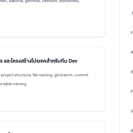
wth, sakonai, genmde, cwinsoft, idbusiness,
.
F
A
แปร และโครงสร้างโปรเจคสำหรับทีม Dev
roject structure, file naming, git branch, commit
e table naming
P
I
A