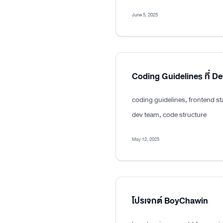
June 5, 2025
Coding Guidelines ที่ D
coding guidelines, frontend s
dev team, code structure
May 12, 2025
โปรเจกต์ BoyChawin