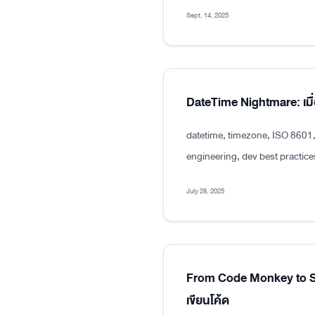
Sept. 14, 2025
DateTime Nightmare: เมื่
datetime, timezone, ISO 8601
engineering, dev best practice
July 28, 2025
From Code Monkey to Sen
เขียนโค้ด