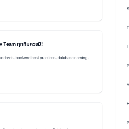
S
T
ev Team ทุกทีมควรมี!
L
tandards, backend best practices, database naming,
R
A