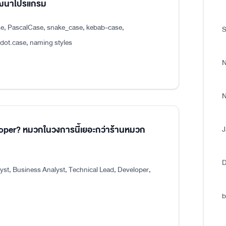
พัฒนาโปรแกรม
e, PascalCase, snake_case, kebab-case,
S
.case, naming styles
N
N
eloper? หมวกในวงการนี้เยอะกว่าร้านหมวก
J
D
st, Business Analyst, Technical Lead, Developer,
b