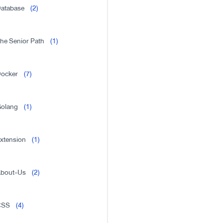
atabase
(2)
he Senior Path
(1)
ocker
(7)
olang
(1)
xtension
(1)
bout-Us
(2)
CSS
(4)