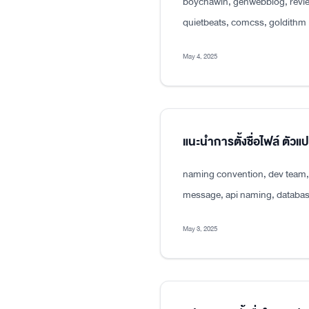
boychawin, genwebblog, revie
quietbeats, comcss, goldithm
May 4, 2025
แนะนำการตั้งชื่อไฟล์ ตัว
naming convention, dev team, p
message, api naming, databas
May 3, 2025