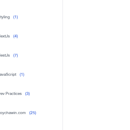
tyling
(1)
extJs
(4)
estJs
(7)
avaScript
(1)
ev Practices
(3)
oychawin.com
(25)