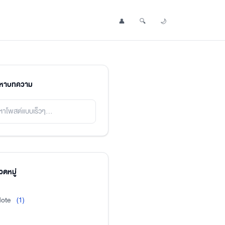
👤
🔍
🌙
Profile
Search Post
Toggle Dark Mode
นหาบทความ
ดหมู่
ote
(1)