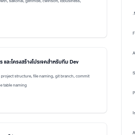
wth, sakonai, genmde, cwinsoft, idbusiness,
.
F
A
แปร และโครงสร้างโปรเจคสำหรับทีม Dev
roject structure, file naming, git branch, commit
e table naming
P
I
A