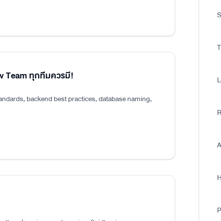
S
T
ev Team ทุกทีมควรมี!
L
tandards, backend best practices, database naming,
R
A