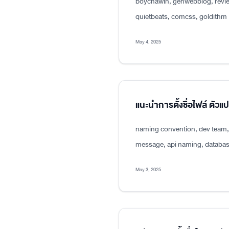
boychawin, genwebblog, revie
quietbeats, comcss, goldithm
May 4, 2025
แนะนำการตั้งชื่อไฟล์ ตัว
naming convention, dev team, p
message, api naming, databas
May 3, 2025