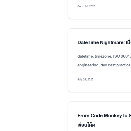
Sept. 14, 2025
DateTime Nightmare: เมื่
datetime, timezone, ISO 8601
engineering, dev best practice
July 28, 2025
From Code Monkey to Sen
เขียนโค้ด