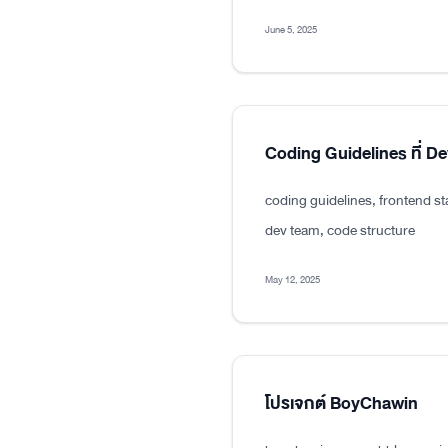
June 5, 2025
Coding Guidelines ที่ D
coding guidelines, frontend s
dev team, code structure
May 12, 2025
โปรเจกต์ BoyChawin