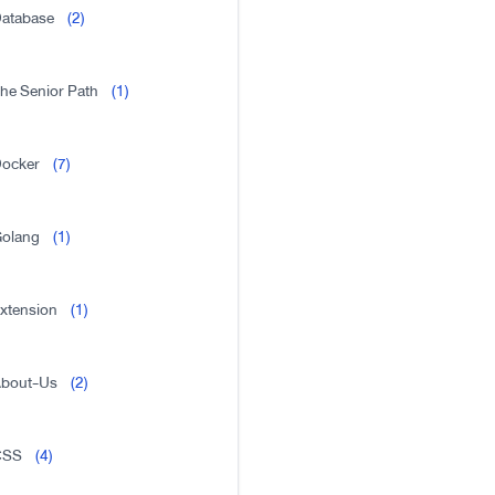
atabase
(2)
he Senior Path
(1)
ocker
(7)
olang
(1)
xtension
(1)
bout-Us
(2)
CSS
(4)