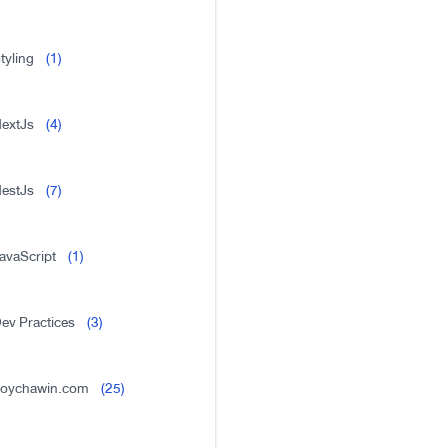
tyling
(1)
extJs
(4)
estJs
(7)
avaScript
(1)
ev Practices
(3)
oychawin.com
(25)