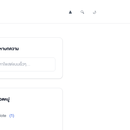
👤
🔍
🌙
Profile
Search Post
Toggle Dark Mode
นหาบทความ
ดหมู่
ote
(1)