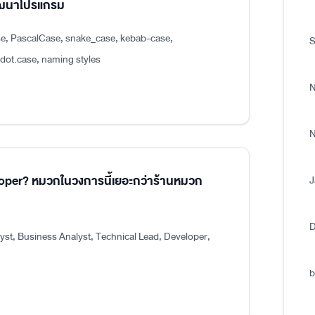
พัฒนาโปรแกรม
e, PascalCase, snake_case, kebab-case,
S
.case, naming styles
N
N
eloper? หมวกในวงการนี้เยอะกว่าร้านหมวก
J
D
st, Business Analyst, Technical Lead, Developer,
b