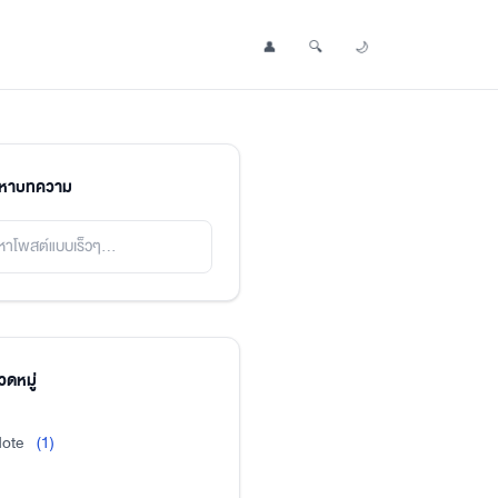
👤
🔍
🌙
Profile
Search Post
Toggle Dark Mode
นหาบทความ
ดหมู่
ote
(1)