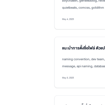
boychawin, genwebblog, revie
quietbeats, comcss, goldithm
May 4, 2025
แนะนำการตั้งชื่อไฟล์ ตัว
naming convention, dev team, p
message, api naming, databas
May 3, 2025