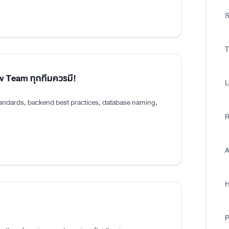
S
T
ev Team ทุกทีมควรมี!
L
tandards, backend best practices, database naming,
R
A