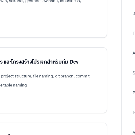
wth, sakonai, genmde, cwinsoft, idbusiness,
.
F
A
แปร และโครงสร้างโปรเจคสำหรับทีม Dev
roject structure, file naming, git branch, commit
e table naming
P
I
A