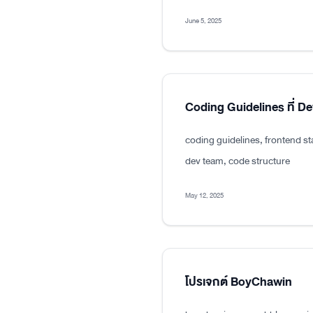
June 5, 2025
Coding Guidelines ที่ D
coding guidelines, frontend s
dev team, code structure
May 12, 2025
โปรเจกต์ BoyChawin