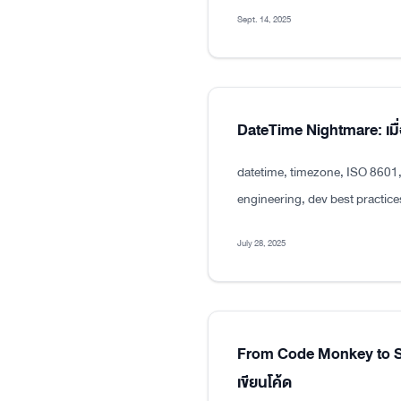
Sept. 14, 2025
DateTime Nightmare: เมื่
datetime, timezone, ISO 8601
engineering, dev best practice
July 28, 2025
From Code Monkey to Sen
เขียนโค้ด