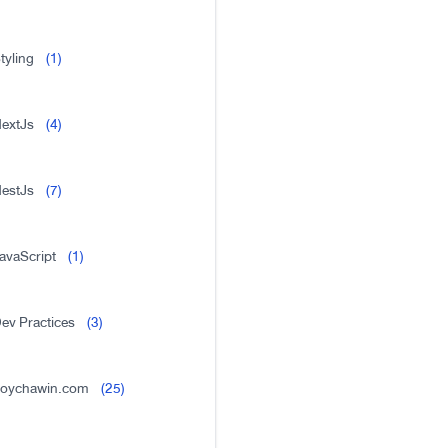
tyling
(1)
extJs
(4)
estJs
(7)
avaScript
(1)
ev Practices
(3)
oychawin.com
(25)