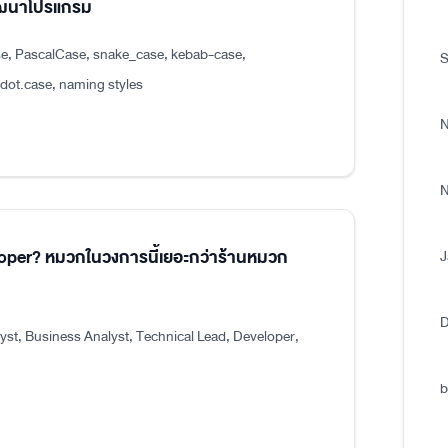
พัฒนาโปรแกรม
e, PascalCase, snake_case, kebab-case,
S
.case, naming styles
N
N
eloper? หมวกในวงการนี้เยอะกว่าร้านหมวก
J
D
st, Business Analyst, Technical Lead, Developer,
b