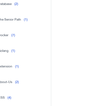
atabase
(2)
he Senior Path
(1)
ocker
(7)
olang
(1)
xtension
(1)
bout-Us
(2)
CSS
(4)