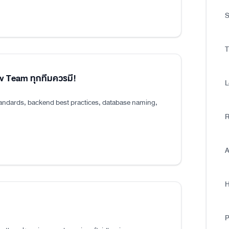
S
T
ev Team ทุกทีมควรมี!
L
tandards, backend best practices, database naming,
R
A