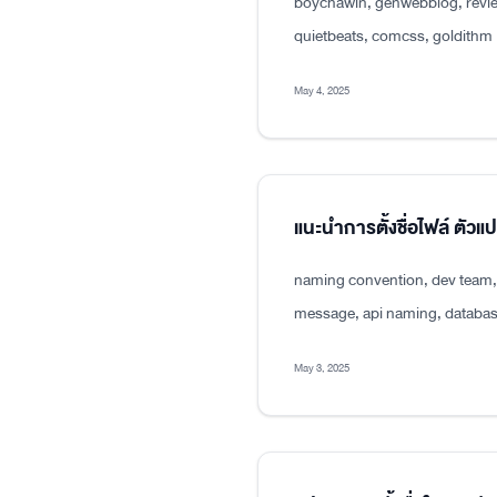
boychawin, genwebblog, revie
quietbeats, comcss, goldithm
May 4, 2025
แนะนำการตั้งชื่อไฟล์ ตัว
naming convention, dev team, p
message, api naming, databas
May 3, 2025