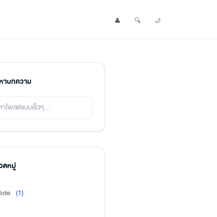
👤
🔍
🌙
Profile
Search Post
Toggle Dark Mode
นหาบทความ
ดหมู่
ote
(1)