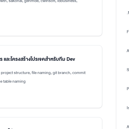
wth, sakonai, genmde, cwinsoft, idbusiness,
.
F
A
แปร และโครงสร้างโปรเจคสำหรับทีม Dev
roject structure, file naming, git branch, commit
e table naming
P
I
A