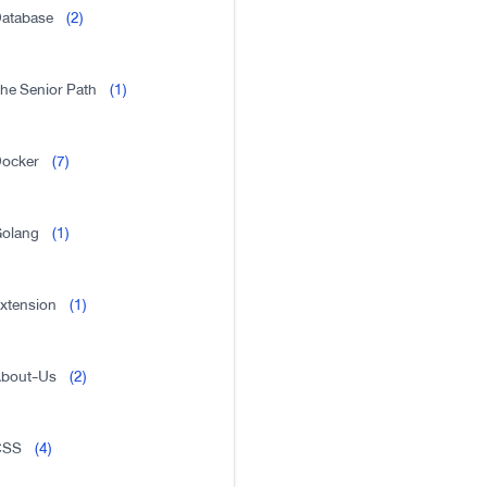
atabase
(2)
he Senior Path
(1)
ocker
(7)
olang
(1)
xtension
(1)
bout-Us
(2)
CSS
(4)