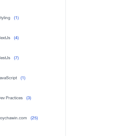
tyling
(1)
extJs
(4)
estJs
(7)
avaScript
(1)
ev Practices
(3)
oychawin.com
(25)