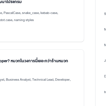
พัฒนาโปรแกรม
e, PascalCase, snake_case, kebab-case,
S
.case, naming styles
N
N
eloper? หมวกในวงการนี้เยอะกว่าร้านหมวก
J
D
st, Business Analyst, Technical Lead, Developer,
b