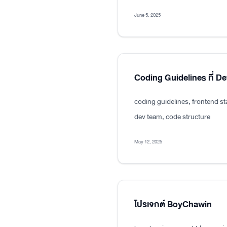
June 5, 2025
Coding Guidelines ที่ D
coding guidelines, frontend s
dev team, code structure
May 12, 2025
โปรเจกต์ BoyChawin