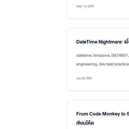
Sept. 14, 2025
DateTime Nightmare: เมื่
datetime, timezone, ISO 8601
engineering, dev best practice
July 28, 2025
From Code Monkey to Sen
เขียนโค้ด