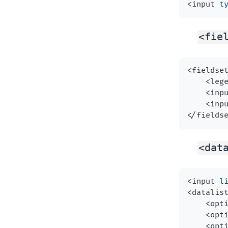
<
input
t
<fie
<
fieldse
<
leg
<
inp
<
inp
</
fields
<dat
<
input
l
<
datalis
<
opt
<
opt
<
opt