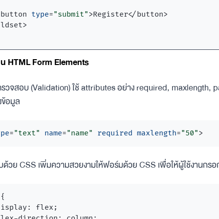
<
button
type
=
"submit"
>
Register
</
button
>
eldset
>
งาน HTML Form Elements
ตรวจสอบ (Validation) ใช้ attributes อย่าง required, maxlength, pa
ข้อมูล
ype
=
"text"
name
=
"name"
required
maxlength
=
"50"
>
ยบด้วย CSS เพิ่มความสวยงามให้ฟอร์มด้วย CSS เพื่อให้ผู้ใช้งานกรอกข
{

isplay: flex;

lex-direction: column;
