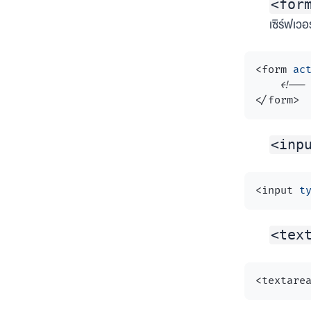
<for
เซิร์ฟเวอร
<
form
ac
<!-- 
</
form
>
<inp
<
input
t
<tex
<
textare