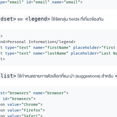
ype
=
"email"
id
=
"email"
name
=
"email"
>
และ
ใช้จัดกลุ่ม fields ที่เกี่ยวข้องกัน
ldset>
<legend>
t
>
end
>
Personal Information
</
legend
>
ut
type
=
"text"
name
=
"firstName"
placeholder
=
"First
ut
type
=
"text"
name
=
"lastName"
placeholder
=
"Last N
et
>
ใช้กำหนดรายการตัวเลือกที่แนะนำ (suggestions) สำหรับ
alist>
ist
=
"browsers"
name
=
"browser"
>
t
id
=
"browsers"
>
ion
value
=
"Chrome"
>
ion
value
=
"Firefox"
>
ion
value
=
"Safari"
>