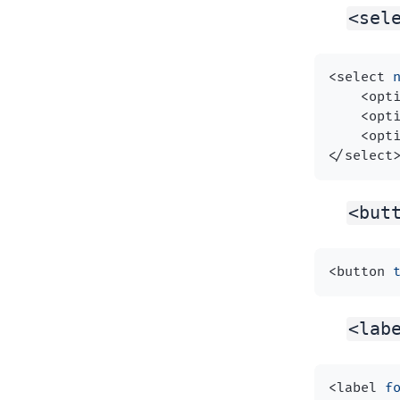
<sel
<
select
<
opt
<
opt
<
opt
</
select
<but
<
button
<lab
<
label
f