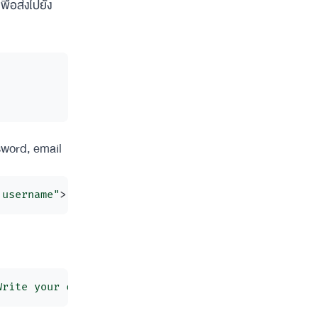
พื่อส่งไปยัง
ssword, email
 username"
>
Write your comment here"
>
</
textarea
>