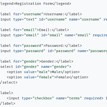
<
legend
>
Registration Form
</
legend
>
<
label
for
=
"username"
>
Username:
</
label
>
<
input
type
=
"text"
id
=
"username"
name
=
"username"
r
<
label
for
=
"email"
>
Email:
</
label
>
<
input
type
=
"email"
id
=
"email"
name
=
"email"
requir
<
label
for
=
"password"
>
Password:
</
label
>
<
input
type
=
"password"
id
=
"password"
name
=
"passwor
<
label
for
=
"gender"
>
Gender:
</
label
>
<
select
id
=
"gender"
name
=
"gender"
>
<
option
value
=
"male"
>
Male
</
option
>
<
option
value
=
"female"
>
Female
</
option
>
</
select
>
<
label
>
<
input
type
=
"checkbox"
name
=
"terms"
required
>
 
</
label
>