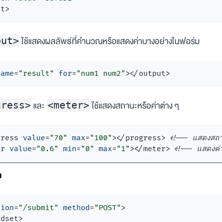
st
>
ใช้แสดงผลลัพธ์ที่คำนวณหรือแสดงค่าบางอย่างในฟอร์ม
put>
name
=
"result"
for
=
"num1 num2"
>
</
output
>
และ
ใช้แสดงสถานะหรือค่าต่าง ๆ
gress>
<meter>
gress
value
=
"70"
max
=
"100"
>
</
progress
>
<!-- แสดงสถ
er
value
=
"0.6"
min
=
"0"
max
=
"1"
>
</
meter
>
<!-- แสดงค่
ม
tion
=
"/submit"
method
=
"POST"
>
ldset
>