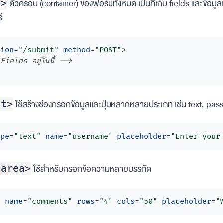
ตัวครอบ (container) ของฟอร์มทั้งหมด เป็นที่เก็บ fields และข้อมูลเ
m>
์
tion
=
"/submit"
method
=
"POST"
>
Fields อยู่ในนี้ -->
ใช้สร้างช่องกรอกข้อมูลและปุ่มหลากหลายประเภท เช่น text, pa
ut>
ype
=
"text"
name
=
"username"
placeholder
=
"Enter your
ใช้สำหรับกรอกข้อความหลายบรรทัด
tarea>
a
name
=
"comments"
rows
=
"4"
cols
=
"50"
placeholder
=
"