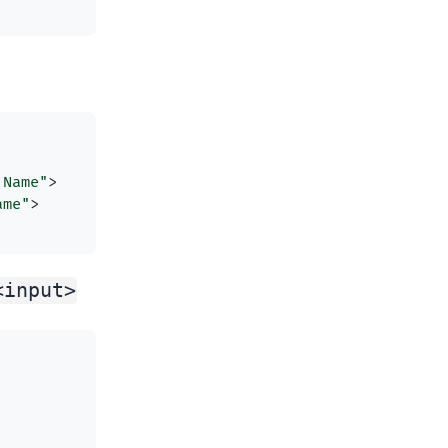
 Name"
>
ame"
>
<input>