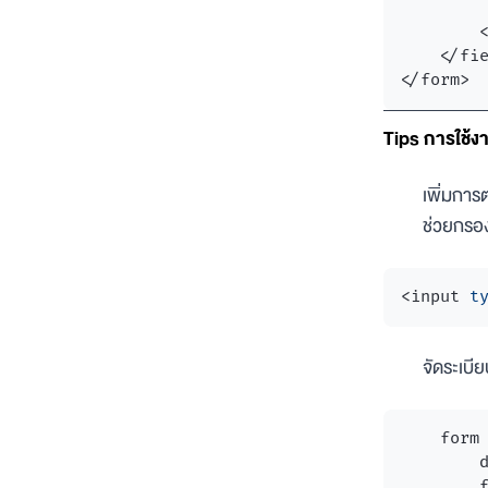
</
fi
</
form
>
Tips การใช้
เพิ่มการ
ช่วยกรอง
<
input
t
จัดระเบี
    form 
        d
        f