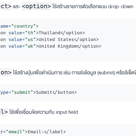
และ
ใช้สร้างรายการตัวเลือกแบบ drop-down
ect>
<option>
name
=
"country"
>
ion
value
=
"th"
>
Thailand
</
option
>
ion
value
=
"us"
>
United States
</
option
>
ion
value
=
"uk"
>
United Kingdom
</
option
>
>
ใช้สร้างปุ่มเพื่อดำเนินการ เช่น การส่งข้อมูล (submit) หรือรีเซ็ตข
ton>
type
=
"submit"
>
Submit
</
button
>
ใช้เพื่อเชื่อมข้อความกับ input field
el>
or
=
"email"
>
Email:
</
label
>