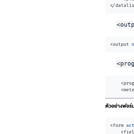
</
datali
<out
<
output
<pro
<
pro
<
met
ตัวอย่างฟอร์
<
form
ac
<
fie