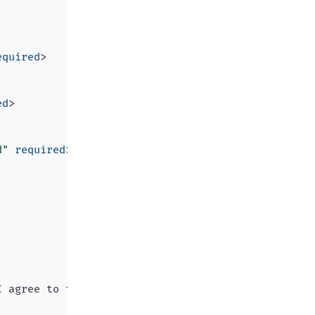
equired
>
ed
>
d"
required
>
I agree to the terms and conditions
